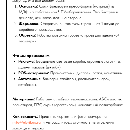
матрицу. Мы всё делаем сами:
Оснастка:
Сами фрезеруем пресс-формы (матрицы) из
МДФ на собственном ЧПУ-оборудовании. Это быстрее и
дешевле, чем заказывать на стороне.
Формовка:
Оперативно штампуем тираж — от 1 штуки до
серийного производства.
Обрезка:
Роботизированная обрезка краев для идеальной
геометрии.
Что мы производим:
Реклама:
Бесшовные световые короба, огромные логотипы,
муляжи товаров (джумби).
POS-материалы:
Промо-стойки, дисплеи, лотки, монетницы.
Автотюнинг:
Бамперы, спойлеры, расширители арок,
автобоксы.
Материалы:
Работаем с любыми термопластами: АБС-пластик,
полистирол, ПЭТ, акрил (оргстеклом), монолитный поликарбонат.
Как заказать:
Пришлите чертеж или фото примера на
info@abrikos.ru
, и мы рассчитаем стоимость изготовления
матрицы и тиража.