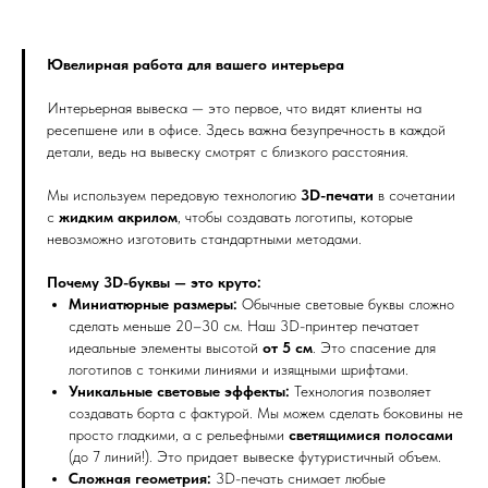
Ювелирная работа для вашего интерьера
Интерьерная вывеска — это первое, что видят клиенты на
ресепшене или в офисе. Здесь важна безупречность в каждой
детали, ведь на вывеску смотрят с близкого расстояния.
Мы используем передовую технологию
3D-печати
в сочетании
с
жидким акрилом
, чтобы создавать логотипы, которые
невозможно изготовить стандартными методами.
Почему 3D-буквы — это круто:
Миниатюрные размеры:
Обычные световые буквы сложно
сделать меньше 20–30 см. Наш 3D-принтер печатает
идеальные элементы высотой
от 5 см
. Это спасение для
логотипов с тонкими линиями и изящными шрифтами.
Уникальные световые эффекты:
Технология позволяет
создавать борта с фактурой. Мы можем сделать боковины не
просто гладкими, а с рельефными
светящимися полосами
(до 7 линий!). Это придает вывеске футуристичный объем.
Сложная геометрия:
3D-печать снимает любые